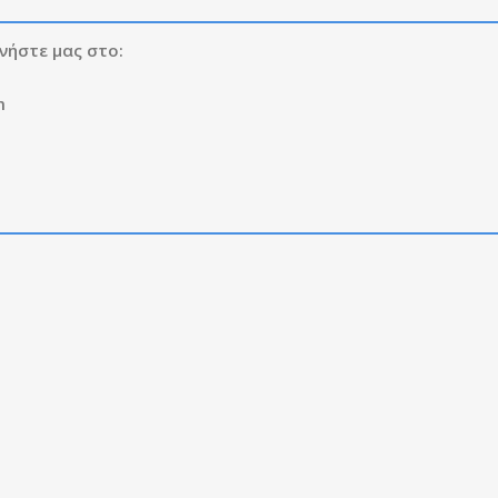
νήστε μας στο:
m