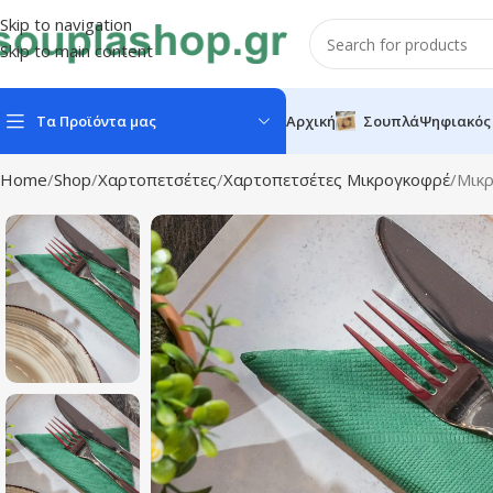
Skip to navigation
Skip to main content
Τα Προϊόντα μας
Αρχική
Σουπλά
Ψηφιακός
Home
Shop
Χαρτοπετσέτες
Χαρτοπετσέτες Μικρογκοφρέ
Μικρ