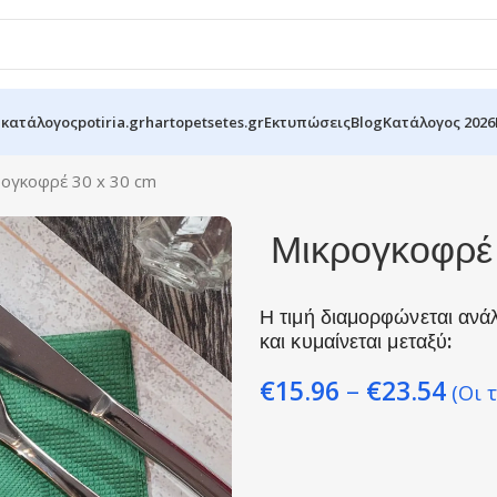
 κατάλογος
potiria.gr
hartopetsetes.gr
Εκτυπώσεις
Blog
Κατάλογος 2026
ογκοφρέ 30 x 30 cm
Μικρογκοφρέ
Η τιμή διαμορφώνεται ανά
και κυμαίνεται μεταξύ:
€
15.96
–
€
23.54
(Οι 