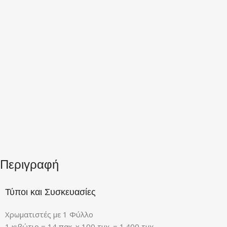
Περιγραφή
Τύποι και Συσκευασίες
Χρωματιστές με 1 Φύλλο
1 κιβώτιο = 14 πακ. x 100 τμχ. = 1.400 τμχ.