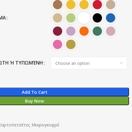
ΏΜΑ
ΎΠΩΤΗ Ή ΤΥΠΩΜΈΝΗ
Add To Cart
Buy Now
Χαρτοπετσέτες Μικρογκοφρέ