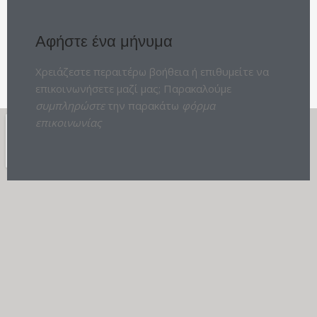
Αφήστε ένα μήνυμα
Χρειάζεστε περαιτέρω βοήθεια ή επιθυμείτε να
επικοινωνήσετε μαζί μας; Παρακαλούμε
συμπληρώστε
την παρακάτω
φόρμα
επικοινωνίας