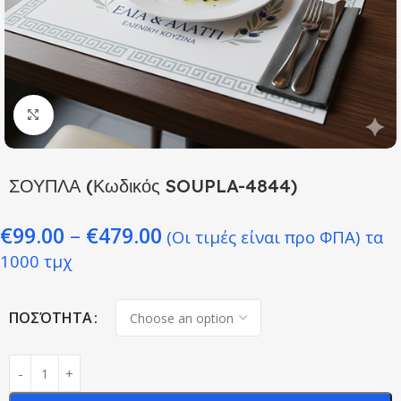
Click to enlarge
ΣΟΥΠΛΑ (Κωδικός SOUPLA-4844)
€
99.00
–
€
479.00
(Οι τιμές είναι προ ΦΠΑ)
τα
1000 τμχ
ΠΟΣΌΤΗΤΑ